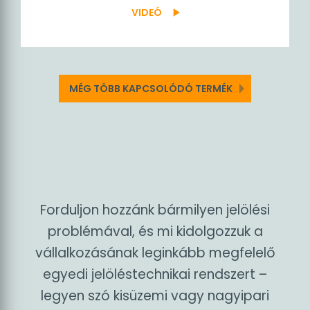
RÉSZLETEK
VIDEÓ
play_arrow
MÉG TÖBB KAPCSOLÓDÓ TERMÉK
Forduljon hozzánk bármilyen jelölési
problémával, és mi kidolgozzuk a
vállalkozásának leginkább megfelelő