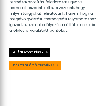
termékazonosítási feladatokat ugyanis
nemcsak aszerint kell szerveznünk, hogy
milyen tárgyakat feliratozunk, hanem hogy a
meglévő gyártási, csomagolási folyamatokhoz
igazodva, azok akadályozása nélkül iktassuk be
a jelölésre kialakított pontokat.
AJÁNLATOT KÉREK
KAPCSOLÓDÓ TERMÉKEK