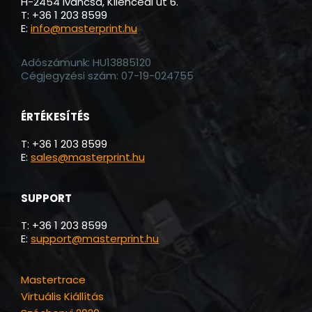
Masterprint Kft.
H-2454 Iváncsa, Kilencedi út 6.
T: +36 1 203 8599
E:
info@masterprint.hu
Adószámunk: HU13885120
Cégjegyzési szám: 07-19-024755
ÉRTÉKESÍTÉS
T: +36 1 203 8599
E:
sales@masterprint.hu
SUPPORT
T: +36 1 203 8599
E:
support@masterprint.hu