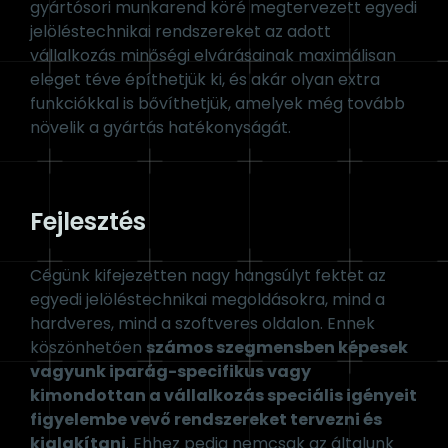
azzal, hogy a rendszerbe integrálni kívánt
különböző funkciójú és tudású eszközök hogyan
tudnak illeszkedni egymáshoz. A meglévő
gyártósori munkarend köré megtervezett egyedi
jelöléstechnikai rendszereket az adott
vállalkozás minőségi elvárásainak maximálisan
eleget téve építhetjük ki, és akár olyan extra
funkciókkal is bővíthetjük, amelyek még tovább
növelik a gyártás hatékonyságát.
Fejlesztés
Cégünk kifejezetten nagy hangsúlyt fektet az
egyedi jelöléstechnikai megoldásokra, mind a
hardveres, mind a szoftveres oldalon. Ennek
köszönhetően
számos szegmensben képesek
vagyunk iparág-specifikus vagy