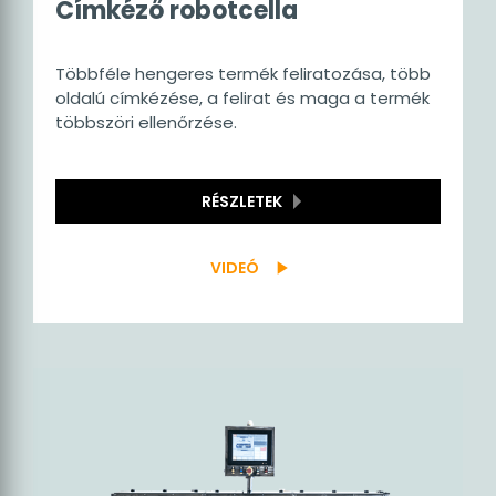
Címkéző robotcella
Többféle hengeres termék feliratozása, több
oldalú címkézése, a felirat és maga a termék
többszöri ellenőrzése.
RÉSZLETEK
VIDEÓ
play_arrow