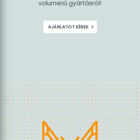
egyedi jelöléstechnikai rendszert –
legyen szó kisüzemi vagy nagyipari
volumenű gyártásról!
AJÁNLATOT KÉREK