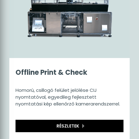
Offline Print & Check
Homorú, csillogó felület jelölése CIJ
nyomtatóval, egyedileg fejlesztett
nyomtatási kép ellenőrző kamerarendszerrel.