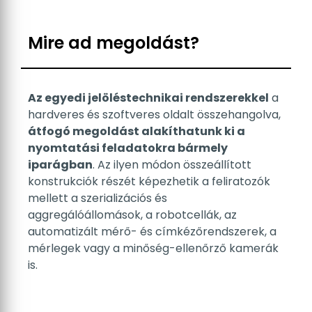
Mire ad megoldást?
Az egyedi jelöléstechnikai rendszerekkel
a
hardveres és szoftveres oldalt összehangolva,
Értékesítés
átfogó megoldást alakíthatunk ki a
nyomtatási feladatokra bármely
iparágban
. Az ilyen módon összeállított
konstrukciók részét képezhetik a feliratozók
mellett a szerializációs és
aggregálóállomások, a robotcellák, az
automatizált mérő- és címkézőrendszerek, a
mérlegek vagy a minőség-ellenőrző kamerák
Támogatás
is.