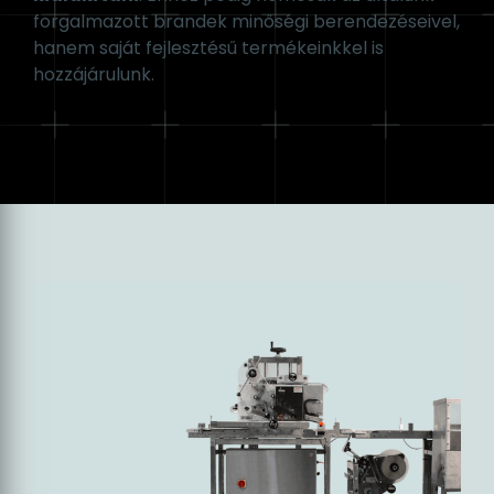
kimondottan a vállalkozás speciális igényeit
figyelembe vevő rendszereket tervezni és
kialakítani
. Ehhez pedig nemcsak az általunk
forgalmazott brandek minőségi berendezéseivel,
hanem saját fejlesztésű termékeinkkel is
hozzájárulunk.