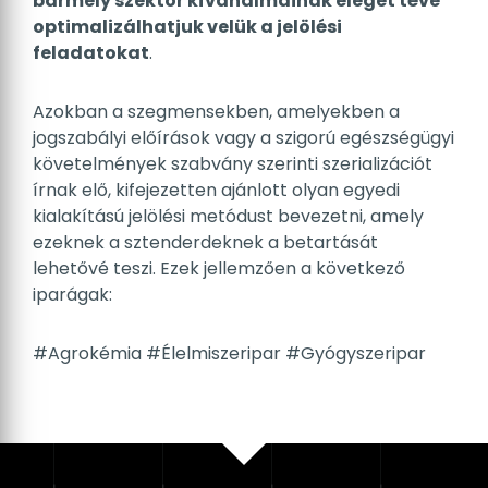
hatékony megoldássá, hogy
az
ágazatspecifikus igények feltérképezésével
bármely szektor kívánalmainak eleget téve
optimalizálhatjuk velük a jelölési
feladatokat
.
Azokban a szegmensekben, amelyekben a
jogszabályi előírások vagy a szigorú egészségügyi
követelmények szabvány szerinti szerializációt
írnak elő, kifejezetten ajánlott olyan egyedi
kialakítású jelölési metódust bevezetni, amely
ezeknek a sztenderdeknek a betartását
lehetővé teszi. Ezek jellemzően a következő
iparágak:
#Agrokémia
#Élelmiszeripar
#Gyógyszeripar