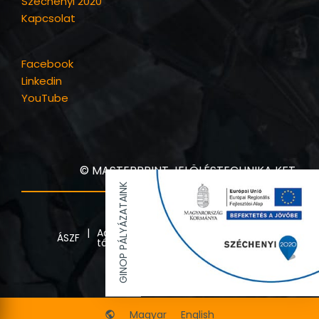
Mastertrace
Virtuális Kiállítás
Széchenyi 2020
Kapcsolat
Facebook
Linkedin
YouTube
GINOP PÁLYÁZATAINK
© MASTERPRINT JELÖLÉSTECHNIKA KFT.
Adatkezelési
Jogi
ÁSZF
tájékoztató
nyilatkozat