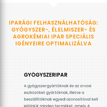
IPARÁGI FELHASZNÁLHATÓSÁG:
GYÓGYSZER-, ÉLELMISZER- ÉS
AGROKÉMIAI IPAR SPECIÁLIS
IGÉNYEIRE OPTIMALIZÁLVA
ÉLELMISZERIPAR
Az Európai Unió tagállamai között a
késztermékek és az alapanyagok
szabad áramlása miatt sokkal
összetettebb lett az ellátási láncok