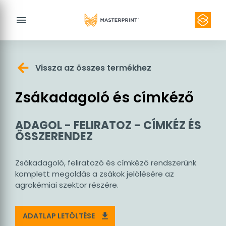
menu
Vissza az összes termékhez
Zsákadagoló és címkéző
Kapcsolat
ADAGOL - FELIRATOZ - CÍMKÉZ ÉS
ÖSSZERENDEZ
Zsákadagoló, feliratozó és címkéző rendszerünk
komplett megoldás a zsákok jelölésére az
agrokémiai szektor részére.
ADATLAP LETÖLTÉSE
download
Termék kereső