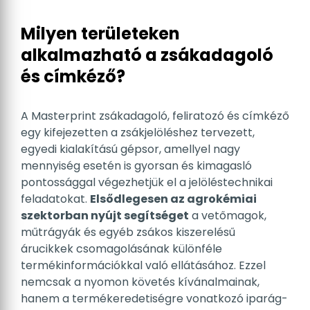
Milyen területeken
alkalmazható a zsákadagoló
és címkéző?
A Masterprint zsákadagoló, feliratozó és címkéző
egy kifejezetten a zsákjelöléshez tervezett,
egyedi kialakítású gépsor, amellyel nagy
mennyiség esetén is gyorsan és kimagasló
pontossággal végezhetjük el a jelöléstechnikai
feladatokat.
Elsődlegesen az agrokémiai
szektorban nyújt segítséget
a vetőmagok,
műtrágyák és egyéb zsákos kiszerelésű
árucikkek csomagolásának különféle
termékinformációkkal való ellátásához. Ezzel
nemcsak a nyomon követés kívánalmainak,
hanem a termékeredetiségre vonatkozó iparág-