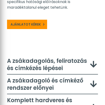
specifikus hatósági előírásoknak is
maradéktalanul eleget tehetünk.
AJÁNLATOT KÉREK
A zsákadagolás, feliratozás
és címkézés lépései
A zsákadagoló és címkéző fejlesztéskor
A zsákadagoló és címkéző
nagy hangsúlyt fektettünk arra, hogy a
rendszer előnyei
gyártási hatékonyság elősegítése
érdekében a gépsor üzemeltetése
Nagy sebesség a
Komplett hardveres és
minimális karbantartást
, ezáltal
a
termelékenység