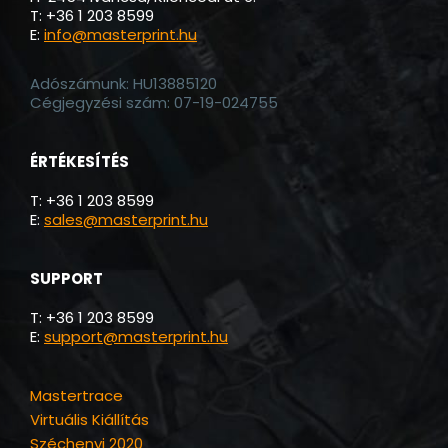
T: +36 1 203 8599
E:
info@masterprint.hu
Adószámunk: HU13885120
Cégjegyzési szám: 07-19-024755
ÉRTÉKESÍTÉS
T: +36 1 203 8599
E:
sales@masterprint.hu
SUPPORT
T: +36 1 203 8599
E:
support@masterprint.hu
Mastertrace
Virtuális Kiállítás
Széchenyi 2020