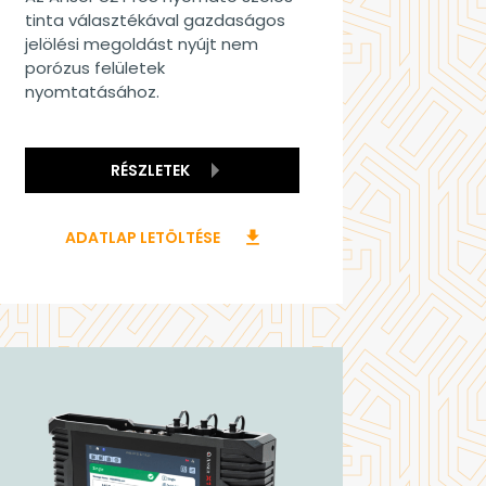
tinta választékával gazdaságos
jelölési megoldást nyújt nem
porózus felületek
nyomtatásához.
RÉSZLETEK
ADATLAP LETÖLTÉSE
download