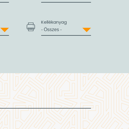
Kellékanyag
Értékesítés
Támogatás