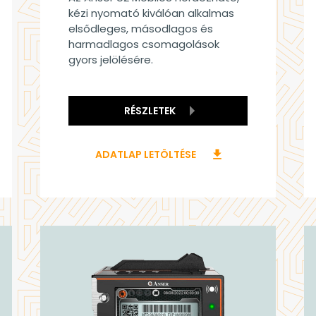
kézi nyomató kiválóan alkalmas
elsődleges, másodlagos és
harmadlagos csomagolások
gyors jelölésére.
RÉSZLETEK
ADATLAP LETÖLTÉSE
download