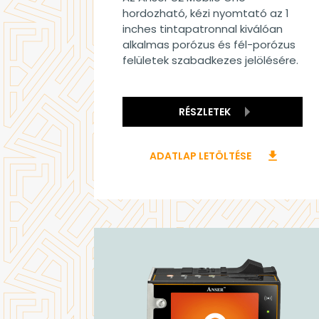
hordozható, kézi nyomtató az 1
inches tintapatronnal kiválóan
alkalmas porózus és fél-porózus
felületek szabadkezes jelölésére.
RÉSZLETEK
ADATLAP LETÖLTÉSE
download