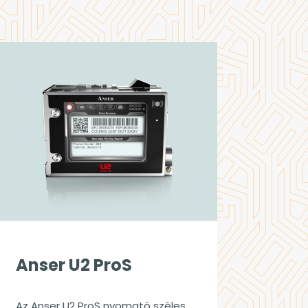
Anser U2 ProS
Az Anser U2 ProS nyomató széles