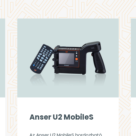
Anser U2 MobileS
Az Anser U2 MobileS hordozható,