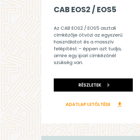
CAB EOS2 / EOS5
Az CAB EOS2 / EOS5 asztali
címkézője ötvözi az egyszerű
használatot és a masszív
felépítést – éppen azt tudja,
amire egy ipari címkézőnél
szükség van.
RÉSZLETEK
ADATLAP LETÖLTÉSE
download