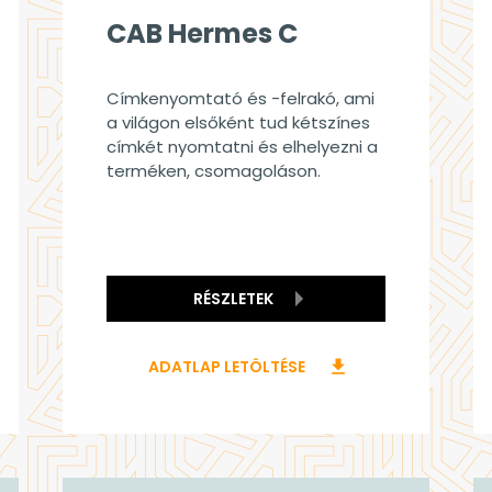
CAB Hermes C
Címkenyomtató és -felrakó, ami
a világon elsőként tud kétszínes
címkét nyomtatni és elhelyezni a
terméken, csomagoláson.
RÉSZLETEK
ADATLAP LETÖLTÉSE
download