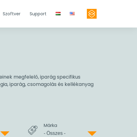
Szoftver
Support
Kapcsolat
inek megfelelő, iparág specifikus
ógia, iparág, csomagolás és kellékanyag
Márka
Termék kereső