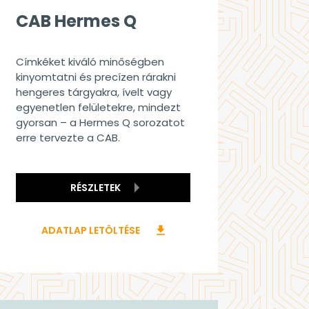
CAB Hermes Q
Címkéket kiváló minőségben
kinyomtatni és precízen rárakni
hengeres tárgyakra, ívelt vagy
egyenetlen felületekre, mindezt
gyorsan – a Hermes Q sorozatot
erre tervezte a CAB.
RÉSZLETEK
ADATLAP LETÖLTÉSE
download